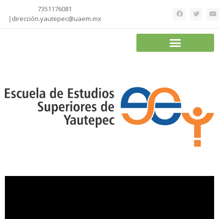
7351176081
|dirección.yautepec@uaem.mx