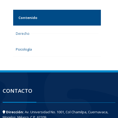
Contenido
Derecho
Psicología
CONTACTO
Dirección:
Av. Universidad No. 1001, Col Chamilpa, Cuernavaca,
Morelos, México. C.P. 62209