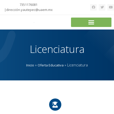
7351176081
|dirección.yautepec@uaem.mx
Licenciatura
»
»
Licenciatura
Inicio
Oferta Educativa